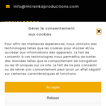
info@mtrenkaproductions.com
NEWSLETTER
Gérer le consentement
Nom
aux cookies
First
Pour offrir les meilleures expériences, nous utilisons des
E-
technologies telles que les cookies pour stocker et/ou
mail
accéder aux informations des appareils. Le fait de
consentir à ces technologies nous permettra de traiter
CAPTCHA
des données telles que le comportement de navigation
ou les ID uniques sur ce site. Le fait de ne pas consentir
S'ABONNER
ou de retirer son consentement peut avoir un effet négatif
sur certaines caractéristiques et fonctions.
Accepter
Refuser
© 2024 M.Trenka Productions – Website