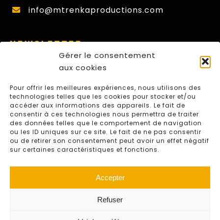
info@mtrenkaproductions.com
NEWSLETTER
Gérer le consentement
Nom
aux cookies
First
Pour offrir les meilleures expériences, nous utilisons des
E-
technologies telles que les cookies pour stocker et/ou
mail
accéder aux informations des appareils. Le fait de
consentir à ces technologies nous permettra de traiter
CAPTCHA
des données telles que le comportement de navigation
ou les ID uniques sur ce site. Le fait de ne pas consentir
S'ABONNER
ou de retirer son consentement peut avoir un effet négatif
sur certaines caractéristiques et fonctions.
Accepter
Refuser
© 2024 M.Trenka Productions – Website