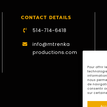
CONTACT DETAILS
514-714-6418
info@mtrenka
productions.com
Pour offrir 
technologie
information
nous permet
de navigati
consentir o
sur certain
Acc