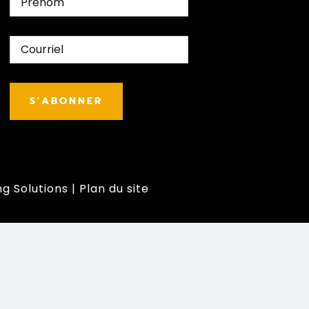
Prénom
E-mail
CAPTCHA
ng Solutions
|
Plan du site