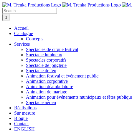
Skip
to
Search
content
for:
Accueil
Catalogue
Concepts
Services
Spectacles de cirque festival
Spectacle lumineux
Spectacles corporatifs
Spectacle de jonglerie
Spectacle de feu
Animation festival et événement public
Animation corporative
Animation déambulatoire
Animation de mariage
Animation pour événements municipaux et fêtes publiqu
Spectacle aérien
Réalisations
Sur mesure
Blogue
Contact
ENGLISH