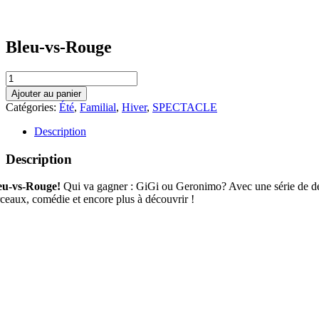
Bleu-vs-Rouge
quantité
de
Ajouter au panier
Bleu-
Catégories:
Été
,
Familial
,
Hiver
,
SPECTACLE
vs-
Rouge
Description
Description
eu-vs-Rouge!
Qui va gagner : GiGi ou Geronimo? Avec une série de défis
rceaux, comédie et encore plus à découvrir !