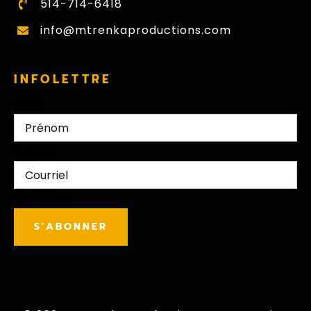
514-714-6418
info@mtrenkaproductions.com
INFOLETTRE
Nom
Prénom
E-mail
CAPTCHA
S'ABONNER