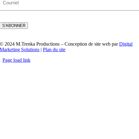
mail
CAPTCHA
S'ABONNER
© 2024 M.Trenka Productions – Conception de site web par
Digital
Marketing Solutions
|
Plan du site
Page load link
Go
to
Top