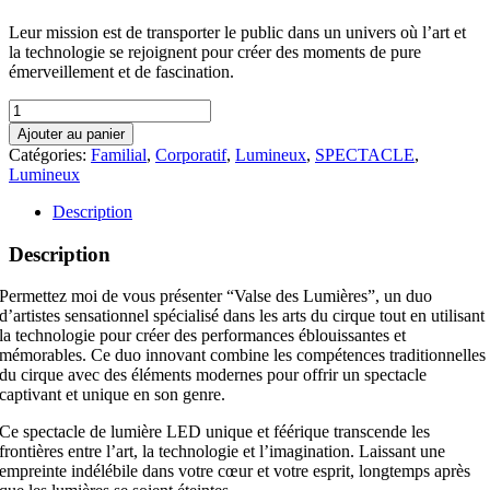
Leur mission est de transporter le public dans un univers où l’art et
la technologie se rejoignent pour créer des moments de pure
émerveillement et de fascination.
quantité
de
Ajouter au panier
Spectacle
Catégories:
Familial
,
Corporatif
,
Lumineux
,
SPECTACLE
,
de
Lumineux
Lumière
Description
Description
Permettez moi de vous présenter “Valse des Lumières”, un duo
d’artistes sensationnel spécialisé dans les arts du cirque tout en utilisant
la technologie pour créer des performances éblouissantes et
mémorables. Ce duo innovant combine les compétences traditionnelles
du cirque avec des éléments modernes pour offrir un spectacle
captivant et unique en son genre.
Ce spectacle de lumière LED unique et féérique transcende les
frontières entre l’art, la technologie et l’imagination. Laissant une
empreinte indélébile dans votre cœur et votre esprit, longtemps après