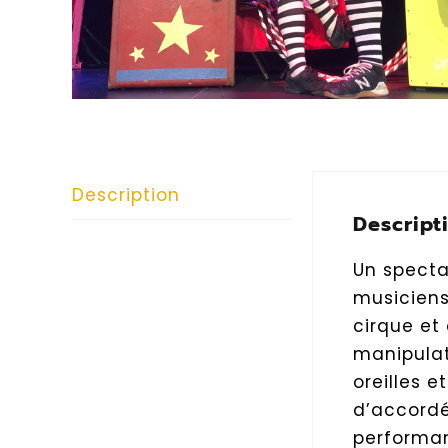
Description
Descript
Un specta
musiciens
cirque et
manipulat
oreilles 
d’accordé
performan