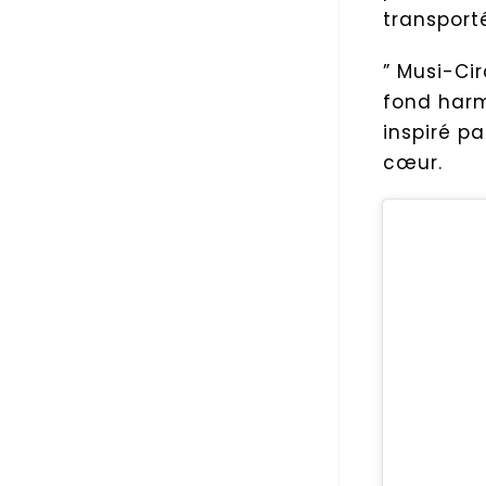
transport
” Musi-Ci
fond harm
inspiré pa
cœur.