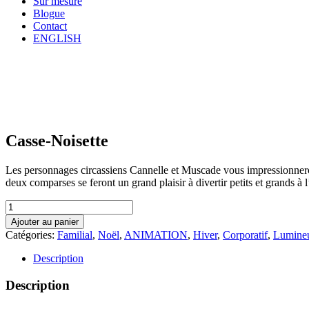
Sur mesure
Blogue
Contact
ENGLISH
Casse-Noisette
Les personnages circassiens Cannelle et Muscade vous impressionneron
deux comparses se feront un grand plaisir à divertir petits et grands à 
quantité
de
Ajouter au panier
Casse-
Catégories:
Familial
,
Noël
,
ANIMATION
,
Hiver
,
Corporatif
,
Lumine
Noisette
Description
Description