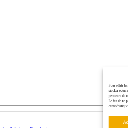
Pour offrir le
stocker et/ou 
permettra de t
Le fait de ne 
caractéristique
Ac