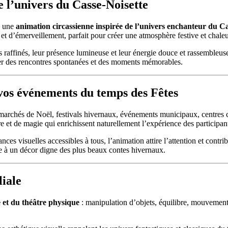
e l’univers du Casse-Noisette
à une
animation circassienne inspirée de l’univers enchanteur du Ca
 et d’émerveillement, parfait pour créer une atmosphère festive et chale
mes raffinés, leur présence lumineuse et leur énergie douce et rassembleu
ser des rencontres spontanées et des moments mémorables.
 vos événements du temps des Fêtes
marchés de Noël, festivals hivernaux, événements municipaux, centres 
rire et de magie qui enrichissent naturellement l’expérience des participan
ces visuelles accessibles à tous, l’animation attire l’attention et contr
ie à un décor digne des plus beaux contes hivernaux.
liale
 et du théâtre physique
: manipulation d’objets, équilibre, mouvement