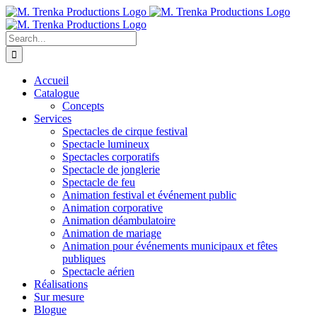
Skip
to
content
Search
for:
Accueil
Catalogue
Concepts
Services
Spectacles de cirque festival
Spectacle lumineux
Spectacles corporatifs
Spectacle de jonglerie
Spectacle de feu
Animation festival et événement public
Animation corporative
Animation déambulatoire
Animation de mariage
Animation pour événements municipaux et fêtes
publiques
Spectacle aérien
Réalisations
Sur mesure
Blogue