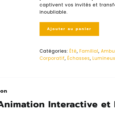
captivent vos invités et trans
inoubliable.
Ajouter au panier
Catégories:
Été
,
Familial
,
Ambul
Corporatif
,
Échasses
,
Lumineu
ion
Animation Interactive e