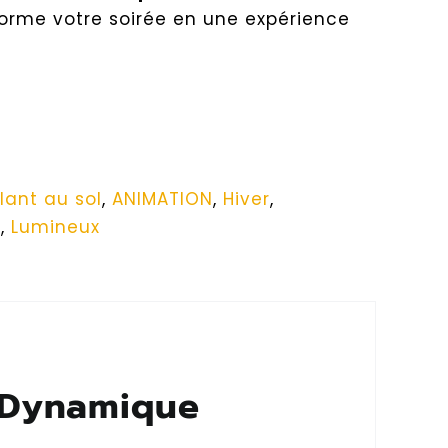
forme votre soirée en une expérience
ant au sol
,
ANIMATION
,
Hiver
,
x
,
Lumineux
t Dynamique