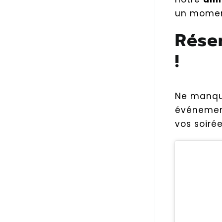
un moment
Rése
!
Ne manque
événement
vos soirée