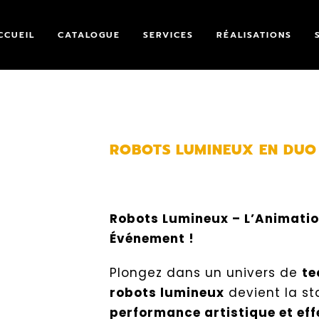
CCUEIL
CATALOGUE
SERVICES
RÉALISATIONS
ROBOTS LUMINEUX EN DUO
Robots Lumineux – L’Animation
Événement !
Plongez dans un univers de
te
robots lumineux
devient la st
performance artistique et ef