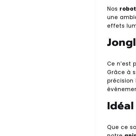
Nos
robot
une ambia
effets lu
Jongl
Ce n’est 
Grâce à s
précision
événemen
Idéa
Que ce so
notre
ani