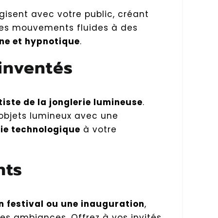
gisent avec votre public, créant
es mouvements fluides à des
ne et hypnotique
.
éinventés
tiste de la jonglerie lumineuse
.
 objets lumineux avec une
ie technologique
à votre
nts
n festival ou une inauguration
,
es ambiances. Offrez à vos invités