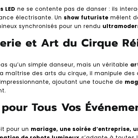
s LED
ne se contente pas de danser : ils intera
nce électrisante. Un
show futuriste
mêlent d
mineux synchronisés pour un rendu
ultramoder
erie et Art du Cirque R
pas qu’un simple danseur, mais un véritable
ar
a maîtrise des arts du cirque, il manipule des
 impressionnante, ajoutant une touche de
mag
t.
l pour Tous Vos Événeme
it pour un
mariage, une soirée d’entreprise, u
mation de robots lumineux
s’adapte à toutes l