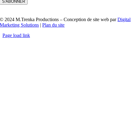
S'ABONNER
© 2024 M.Trenka Productions – Conception de site web par
Digital
Marketing Solutions
|
Plan du site
Page load link
Go
to
Top