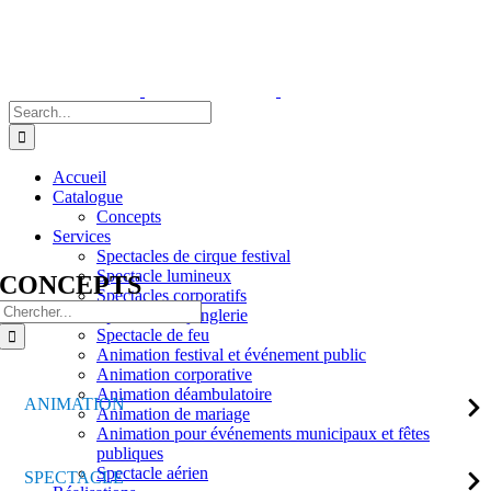
Skip
to
content
Search
for:
Accueil
Catalogue
Concepts
Services
Spectacles de cirque festival
Spectacle lumineux
CONCEPTS
Spectacles corporatifs
Search
Spectacle de jonglerie
for:
Spectacle de feu
Animation festival et événement public
Animation corporative
Animation déambulatoire
ANIMATION
Animation de mariage
Animation pour événements municipaux et fêtes
publiques
Spectacle aérien
SPECTACLE