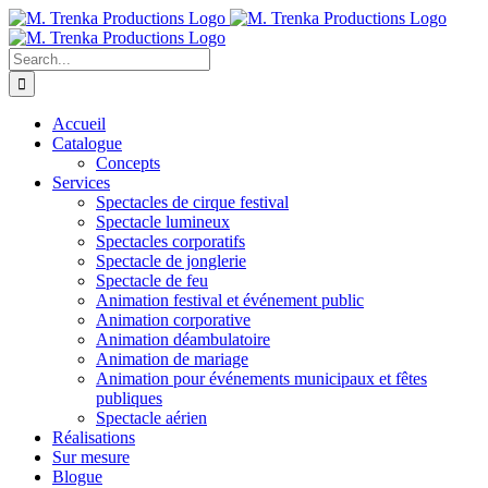
Skip
to
content
Search
for:
Accueil
Catalogue
Concepts
Services
Spectacles de cirque festival
Spectacle lumineux
Spectacles corporatifs
Spectacle de jonglerie
Spectacle de feu
Animation festival et événement public
Animation corporative
Animation déambulatoire
Animation de mariage
Animation pour événements municipaux et fêtes
publiques
Spectacle aérien
Réalisations
Sur mesure
Blogue