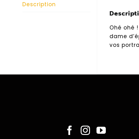
Description
Descript
Ohé ohé !
dame d’ép
vos portra