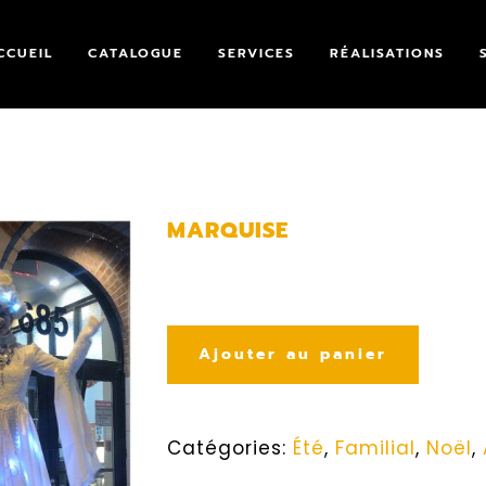
CCUEIL
CATALOGUE
SERVICES
RÉALISATIONS
MARQUISE
Ajouter au panier
Catégories:
Été
,
Familial
,
Noël
,